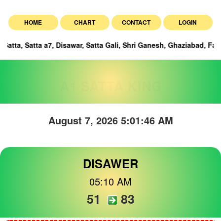
HOME
CHART
CONTACT
LOGIN
ta a7, Disawar, Satta Gali, Shri Ganesh, Ghaziabad, Faridabad, and
A1 SATTA KING
August 7, 2026 5:01:47 AM
DISAWER
05:10 AM
51
83