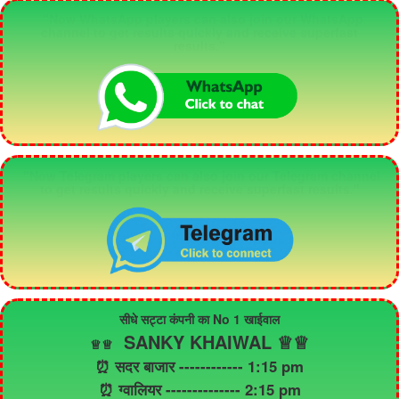
"Now WhatsApp players can also join our WhatsApp
channel to get results quickly and receive superfast
results."
"Now Telegram players can also join our Telegram channel
to get results quickly and receive superfast results."
सीधे सट्टा कंपनी का No 1 खाईवाल
SANKY KHAIWAL ♕♕
♕
♕
⏰ सदर बाजार ------------ 1:15 pm
⏰ ग्वालियर -------------- 2:15 pm