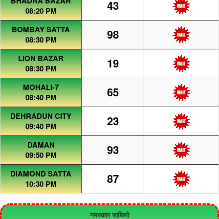
BHADRA BAZAR
43
08:20 PM
BOMBAY SATTA
98
08:30 PM
LION BAZAR
19
08:30 PM
MOHALI-7
65
08:40 PM
DEHRADUN CITY
23
09:40 PM
DAMAN
93
09:50 PM
DIAMOND SATTA
87
10:30 PM
नमस्कार साथियो