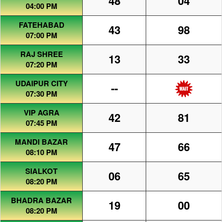
48
04
04:00 PM
FATEHABAD
43
98
07:00 PM
RAJ SHREE
13
33
07:20 PM
UDAIPUR CITY
--
07:30 PM
VIP AGRA
42
81
07:45 PM
MANDI BAZAR
47
66
08:10 PM
SIALKOT
06
65
08:20 PM
BHADRA BAZAR
19
00
08:20 PM