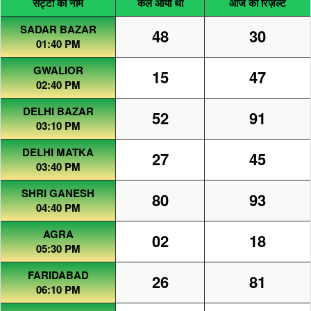
सट्टा का नाम
कल आया था
आज का रिज़ल्ट
SADAR BAZAR
48
30
01:40 PM
GWALIOR
15
47
02:40 PM
DELHI BAZAR
52
91
03:10 PM
DELHI MATKA
27
45
03:40 PM
SHRI GANESH
80
93
04:40 PM
AGRA
02
18
05:30 PM
FARIDABAD
26
81
06:10 PM