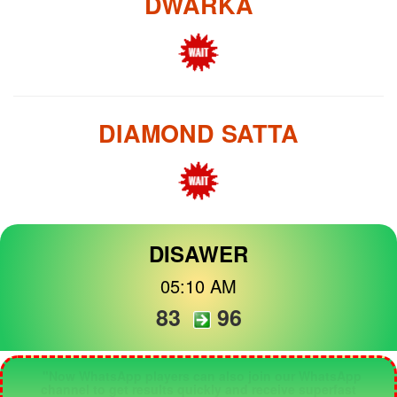
DWARKA
DIAMOND SATTA
DISAWER
05:10 AM
83
96
"Now WhatsApp players can also join our WhatsApp
channel to get results quickly and receive superfast