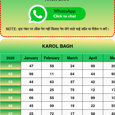
NOTE: इस नंबर पर लीक गेम नही मिलता गेम लेने वाले भाई कॉल या मैसेज न करें।
KAROL BAGH
2026
January
February
March
April
Ma
01
47
59
24
99
2
02
98
11
64
44
9
03
44
63
37
42
3
04
66
25
75
12
1
05
06
55
16
99
1
06
45
09
19
22
5
07
25
72
17
59
4