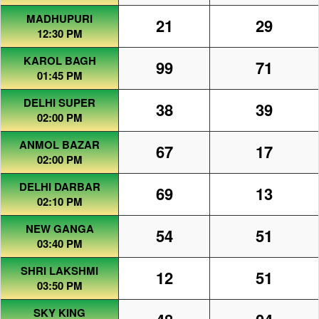
MADHUPURI
21
29
12:30 PM
KAROL BAGH
99
71
01:45 PM
DELHI SUPER
38
39
02:00 PM
ANMOL BAZAR
67
17
02:00 PM
DELHI DARBAR
69
13
02:10 PM
NEW GANGA
54
51
03:40 PM
SHRI LAKSHMI
12
51
03:50 PM
SKY KING