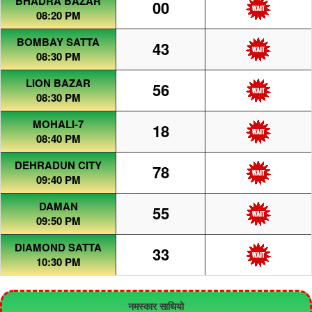
BHADRA BAZAR
00
08:20 PM
BOMBAY SATTA
43
08:30 PM
LION BAZAR
56
08:30 PM
MOHALI-7
18
08:40 PM
DEHRADUN CITY
78
09:40 PM
DAMAN
55
09:50 PM
DIAMOND SATTA
33
10:30 PM
नमस्कार साथियो