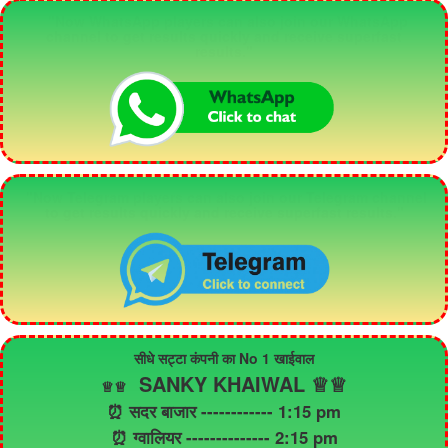
"Now WhatsApp players can also join our WhatsApp
channel to get results quickly and receive superfast
results."
"Now Telegram players can also join our Telegram channel
to get results quickly and receive superfast results."
सीधे सट्टा कंपनी का No 1 खाईवाल
SANKY KHAIWAL ♕♕
♕
♕
⏰ सदर बाजार ------------ 1:15 pm
⏰ ग्वालियर -------------- 2:15 pm