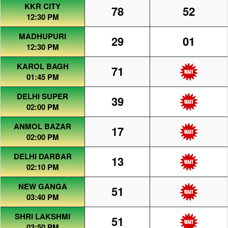
KKR CITY
78
52
12:30 PM
MADHUPURI
29
01
12:30 PM
KAROL BAGH
71
01:45 PM
DELHI SUPER
39
02:00 PM
ANMOL BAZAR
17
02:00 PM
DELHI DARBAR
13
02:10 PM
NEW GANGA
51
03:40 PM
SHRI LAKSHMI
51
03:50 PM