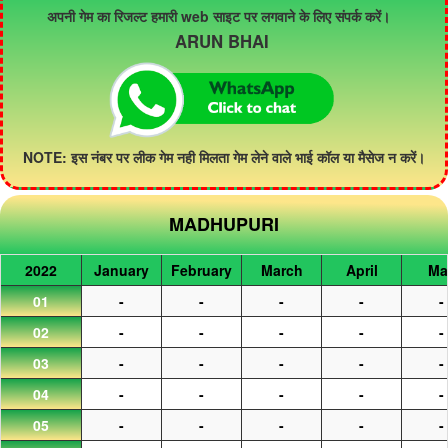
अपनी गेम का रिजल्ट हमारी web साइट पर लगवाने के लिए संपर्क करें।
ARUN BHAI
NOTE: इस नंबर पर लीक गेम नही मिलता गेम लेने वाले भाई कॉल या मैसेज न करें।
MADHUPURI
2022
January
February
March
April
Ma
01
-
-
-
-
-
02
-
-
-
-
-
03
-
-
-
-
-
04
-
-
-
-
-
05
-
-
-
-
-