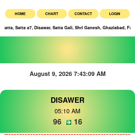
HOME
CHART
CONTACT
LOGIN
tta a7, Disawar, Satta Gali, Shri Ganesh, Ghaziabad, Faridabad, and
A1 SATTA KING
August 9, 2026 7:43:10 AM
DISAWER
05:10 AM
96
16