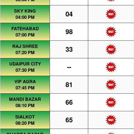
SKY KING
04
04:00 PM
FATEHABAD
98
07:00 PM
RAJ SHREE
33
07:20 PM
UDAIPUR CITY
--
07:30 PM
VIP AGRA
81
07:45 PM
MANDI BAZAR
66
08:10 PM
SIALKOT
65
08:20 PM