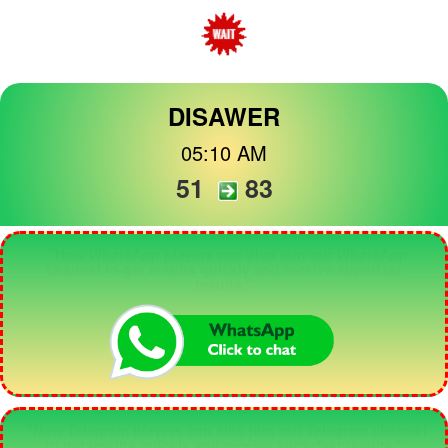
DISAWER
05:10 AM
51
83
"Now WhatsApp players can also join our WhatsApp
channel to get results quickly and receive superfast
results."
"Now Telegram players can also join our Telegram channel
to get results quickly and receive superfast results."