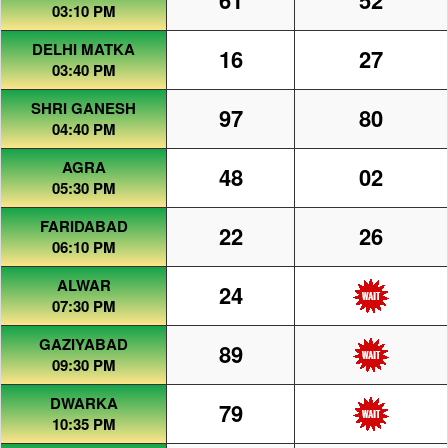
61
52
03:10 PM
DELHI MATKA
16
27
03:40 PM
SHRI GANESH
97
80
04:40 PM
AGRA
48
02
05:30 PM
FARIDABAD
22
26
06:10 PM
ALWAR
24
07:30 PM
GAZIYABAD
89
09:30 PM
DWARKA
79
10:35 PM