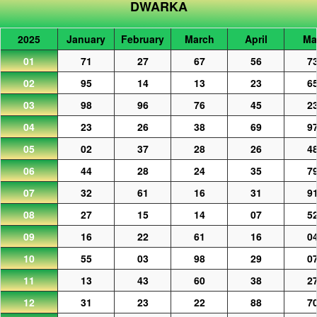
DWARKA
2025
January
February
March
April
Ma
01
71
27
67
56
7
02
95
14
13
23
6
03
98
96
76
45
2
04
23
26
38
69
9
05
02
37
28
26
4
06
44
28
24
35
7
07
32
61
16
31
9
08
27
15
14
07
5
09
16
22
61
16
0
10
55
03
98
29
0
11
13
43
60
38
2
12
31
23
22
88
7