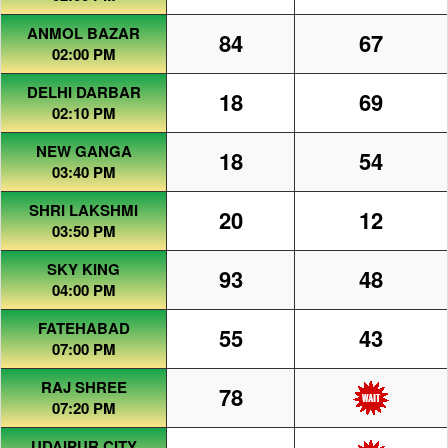
ANMOL BAZAR
84
67
02:00 PM
DELHI DARBAR
18
69
02:10 PM
NEW GANGA
18
54
03:40 PM
SHRI LAKSHMI
20
12
03:50 PM
SKY KING
93
48
04:00 PM
FATEHABAD
55
43
07:00 PM
RAJ SHREE
78
07:20 PM
UDAIPUR CITY