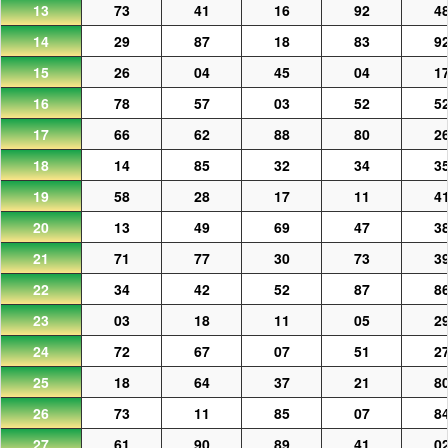
13
73
41
16
92
4
14
29
87
18
83
9
15
26
04
45
04
1
16
78
57
03
52
5
17
66
62
88
80
2
18
14
85
32
34
3
19
58
28
17
11
4
20
13
49
69
47
3
21
71
77
30
73
3
22
34
42
52
87
8
23
03
18
11
05
2
24
72
67
07
51
2
25
18
64
37
21
8
26
73
11
85
07
8
27
61
90
89
41
0