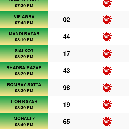
--
07:30 PM
VIP AGRA
02
07:45 PM
MANDI BAZAR
44
08:10 PM
SIALKOT
17
08:20 PM
BHADRA BAZAR
43
08:20 PM
BOMBAY SATTA
98
08:30 PM
LION BAZAR
19
08:30 PM
MOHALI-7
65
08:40 PM